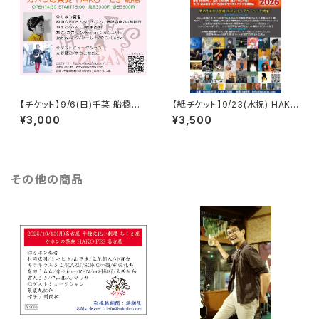
【チケット】9/6(日)千葉 船橋イ
【紙チケット】9/23(水祝) HAKO
トウシティホール / HAKO FES
CUBE CARNIVAL！2026 / 東
¥3,000
¥3,500
船橋 2026
京下北沢３会場 カホンライブサ
ーキット
その他の商品