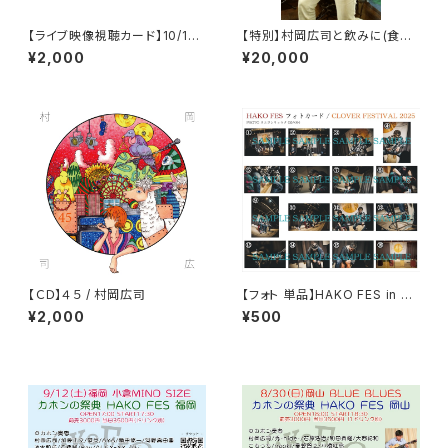
【ライブ映像視聴カード】10/13
【特別】村岡広司と飲みに(食事
HAKO FES 名古屋 2025
に)行く権利 / 一都三県
¥2,000
¥20,000
【ＣＤ】４５ / 村岡広司
【フォト 単品】HAKO FES in CL
OVER FESTIVAL 2025 ※備
¥2,000
¥500
考欄に購入希望の写真番号を
記載してください