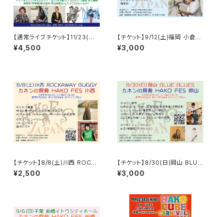
【通常ライブチケット】11/23(月
【チケット】9/12(土)福岡 小倉MI
祝)東京 渋谷duo MUSIC EXC
ND SIZE / HAKO FES 福岡 2
¥4,500
¥3,000
HANGE / HAKO FES JAPAN
026
2026 ※購入時に目当てを指定
できます
【チケット】8/8(土)川西 ROCKA
【チケット】8/30(日)岡山 BLUE
WAY BUGGY / HAKO FES 川
BLUES / HAKO FES 岡山 20
¥2,500
¥3,000
西 2026
26