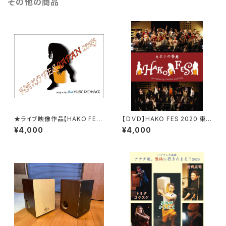
その他の商品
★ライブ映像作品【HAKO FES
【ＤＶＤ】HAKO FES 2020 東
JAPAN 2025 LIVE！】＠渋谷d
京
¥4,000
¥4,000
uo MUSIC EXCHANGE ( 無
期限 映像視聴作品 ) ※2026
年1月中旬～末に発送予定です