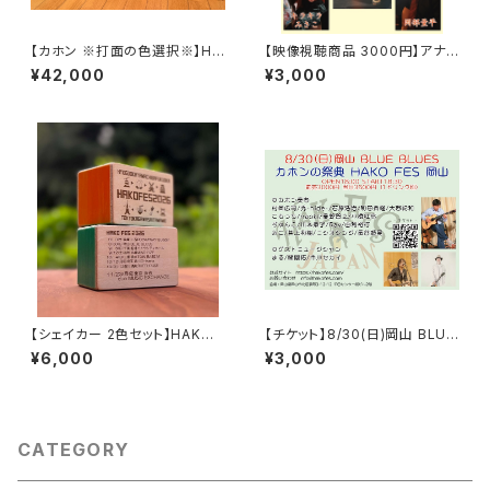
【カホン ※打面の色選択※】HM
【映像視聴商品 3000円】アナタ
CAJON STD-PRO / ハコフェ
達、整体に行きたまえ！2025
¥42,000
¥3,000
ス特典付き (送料込み)
※デジタルダウンロード商品は
他の商品と同時購入できません
※
【シェイカー 2色セット】HAKO
【チケット】8/30(日)岡山 BLUE
FES 2026 ツアーシェイカー
BLUES / HAKO FES 岡山 20
¥6,000
¥3,000
= HM CAJON × HAKO FES
26
=
CATEGORY