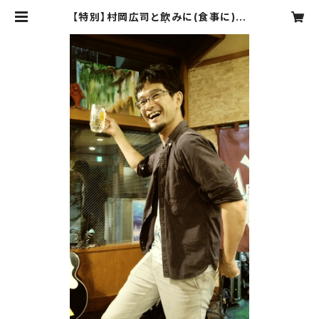
【特別】村岡広司と飲みに(食事に)行
く権利 / 一都三県 | HAKO-BUNE