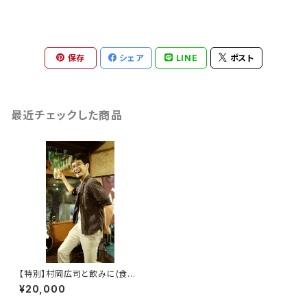
保存
シェア
LINE
ポスト
最近チェックした商品
【特別】村岡広司と飲みに(食事
に)行く権利 / 一都三県
¥20,000