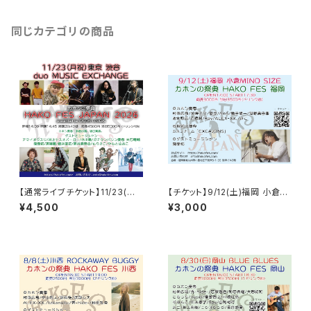
同じカテゴリの商品
【通常ライブチケット】11/23(月
【チケット】9/12(土)福岡 小倉MI
祝)東京 渋谷duo MUSIC EXC
ND SIZE / HAKO FES 福岡 2
¥4,500
¥3,000
HANGE / HAKO FES JAPAN
026
2026 ※購入時に目当てを指定
できます