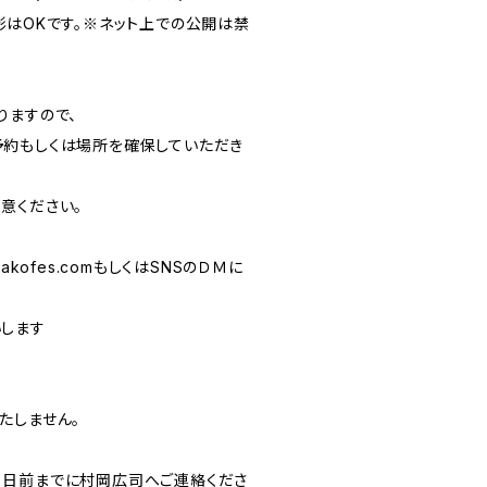
影はOKです。※ネット上での公開は禁
りますので、
約もしくは場所を確保していただき
意ください。
hakofes.com
もしくはSNSのＤＭに
します
たしません。
０日前までに村岡広司へご連絡くださ