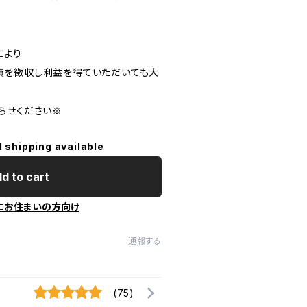
により
費を徴収し利益を得ていただいても大
らせください※
l shipping available
d to cart
にお住まいの方向け
通報する
(75)