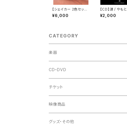
【シェイカー 2色セット】
【ＣＤ】漣 / やも
HAKO FES 2026 ツア
＆村岡広司
¥6,000
¥2,000
ーシェイカー = HM C
AJON × HAKO FES =
CATEGORY
楽器
CD・DVD
チケット
映像商品
グッズ・その他