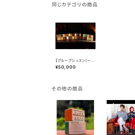
同じカテゴリの商品
【グループレッスン(一都
三県)】ダブル講師によ
¥50,000
るカホングループレッス
ン【２時間程度】(一都三
県)
その他の商品