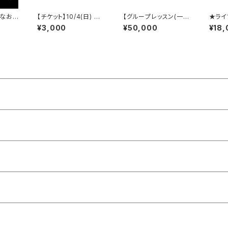
となおこ
【チケット】10/4(日) 三
【グループレッスン(一都
★ライ
重 員弁TOIN BASE M
三県)】ダブル講師によ
セット、
¥3,000
¥50,000
¥18,
/ HAKO FES 三重 202
るカホングループレッス
PAN 
6
ン【２時間程度】(一都三
渋谷du
県)
HANG
視聴作
1月中
定です