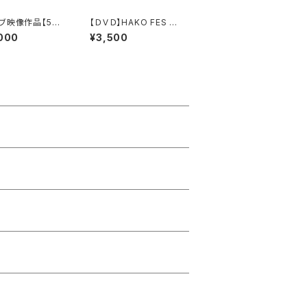
ブ映像作品【5枚
【ＤＶＤ】HAKO FES 2
HAKO FES JA
017 東京
000
¥3,500
2025 LIVE！】＠
o MUSIC EXC
E ( 無期限 映像
品 ) ※2026年
旬～末に発送予