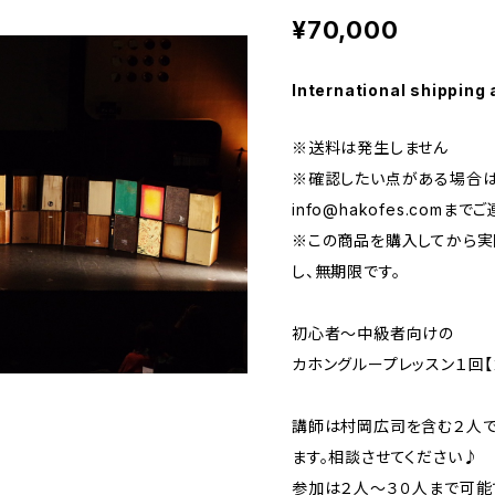
¥70,000
International shipping 
※送料は発生しません
※確認したい点がある場合は
info@hakofes.com
までご
※この商品を購入してから実
し、無期限です。
初心者～中級者向けの
カホングループレッスン１回【
講師は村岡広司を含む２人で
ます。相談させてください♪
参加は２人～３０人まで可能で