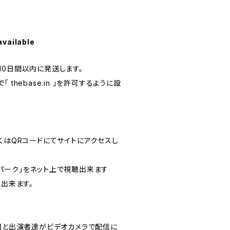
available
10日間以内に発送します。
thebase.in 」を許可するように設
す
くはQRコードにてサイトにアクセスし
パーク」をネット上で視聴出来ます
聴出来ます。
広司と出演者達がビデオカメラで配信に