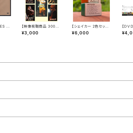
ES 2
【映像視聴商品 3000
【シェイカー 2色セット】
【ＤＶＤ
円】アナタ達、整体に行
HAKO FES 2026 ツア
019 
¥3,000
¥6,000
¥4,
きたまえ！2025 ※デ
ーシェイカー = HM C
ジタルダウンロード商
AJON × HAKO FES =
品は他の商品と同時購
入できません※