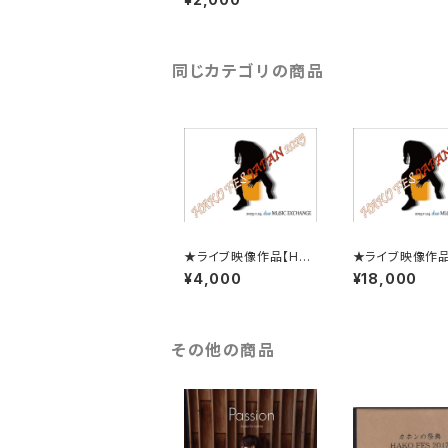
ーク」(60分以上視聴)
同じカテゴリの商品
★ライブ映像作品【HAK
★ライブ映像作品
O FES JAPAN 2025
セット、HAKO FE
¥4,000
¥18,000
LIVE！】＠渋谷duo MU
PAN 2025 LIV
SIC EXCHANGE ( 無
渋谷duo MUSIC
期限 映像視聴作品 )
HANGE ( 無期
※2026年1月中旬～末
視聴作品 ) ※2
に発送予定です
1月中旬～末に
その他の商品
定です