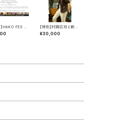
】HAKO FES 2
【特別】村岡広司と飲み
東京
に(食事に)行く権利 /
000
¥30,000
日本全国