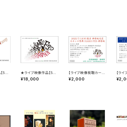
【5枚
★ライブ映像作品【5枚
【ライブ映像視聴カー
【ライ
S JA
セット、HAKO FES JA
ド】7/13 HAKO FES 神
ド】10/
¥18,000
¥2,000
¥2,
E！】＠
PAN 2024 LIVE！】＠
楽坂 2025
伊勢原 
 EXC
渋谷duo MUSIC EXC
限 映像
HANGE ( 無期限 映像
026年
視聴作品 ) ※2025年
発送予
1月中旬～末に発送予
定です