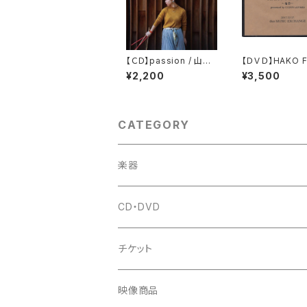
【ＣＤ】passion / 山下
【ＤＶＤ】HAKO F
あすか
017 東京
¥2,200
¥3,500
CATEGORY
楽器
CD・DVD
チケット
映像商品