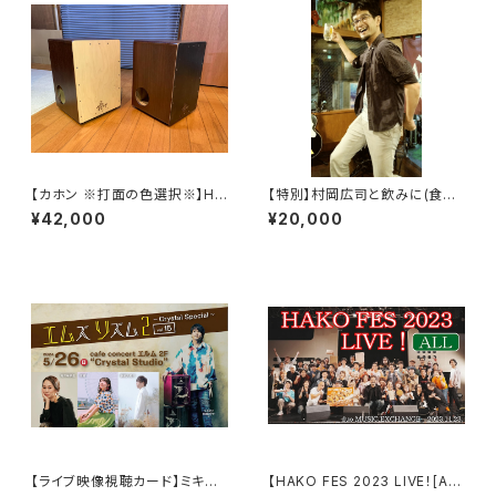
【カホン ※打面の色選択※】HM
【特別】村岡広司と飲みに(食事
CAJON STD-PRO / ハコフェ
に)行く権利 / 一都三県
¥42,000
¥20,000
ス特典付き (送料込み)
【ライブ映像視聴カード】ミキヒ
【HAKO FES 2023 LIVE！[AL