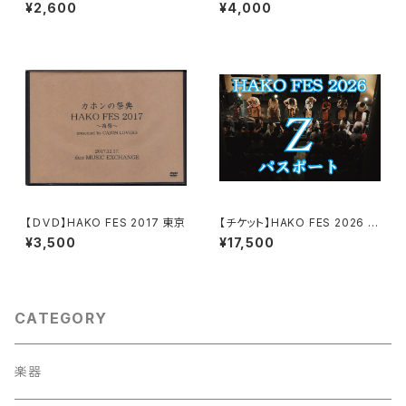
ト企画「エムズリズム2 vol.15」/
L]】＠渋谷duo MUSIC EXCH
¥2,600
¥4,000
ハコフェス特典あり
ANGE ( 無期限 映像視聴作品 )
【ＤＶＤ】HAKO FES 2017 東京
【チケット】HAKO FES 2026 パ
スポートＺ(７公演)
¥3,500
¥17,500
CATEGORY
楽器