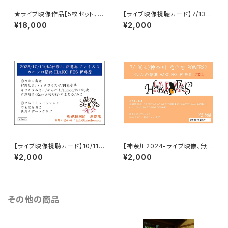
★ライブ映像作品【5枚セット、H
【ライブ映像視聴カード】7/13 H
AKO FES JAPAN 2024 LIV
AKO FES 神楽坂 2025
¥18,000
¥2,000
E！】＠渋谷duo MUSIC EXCH
ANGE ( 無期限 映像視聴作品 )
※2025年1月中旬～末に発
送予定です
【ライブ映像視聴カード】10/11
【神奈川2024-ライブ映像、無期
HAKO FES 伊勢原 2025
限視聴カード】HAKO FES 神奈
¥2,000
¥2,000
川2024
その他の商品