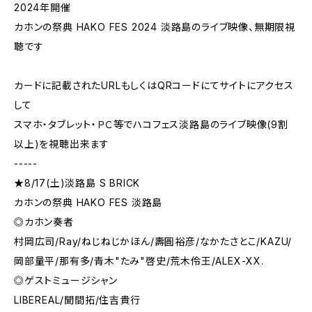
2024年開催
カホンの祭典 HAKO FES 2024 淡路島のライブ映像、無期限視
聴です
カードに記載されたURLもしくはQRコードにてサイトにアクセス
して
スマホ・タブレット・ＰＣ等でハコフェス淡路島のライブ映像(9割
以上)を視聴出来ます
-----
★8/17(土)淡路島 S BRICK
カホンの祭典 HAKO FES 淡路島
◎カホン奏者
村岡広司/Ray/ねじねじかほん/壽圓裕彦/なかたさとこ/KAZU/
岡部量平/那有多/青木"たみ"啓史/荒木伶王/ALEX-XX.
◎ゲストミュージシャン
LIBEREAL/聞間拓/住吉貴行