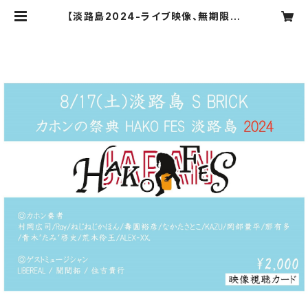
【淡路島2024-ライブ映像、無期限視
聴カード】HAKO FES 淡路島2024
| HAKO-BUNE