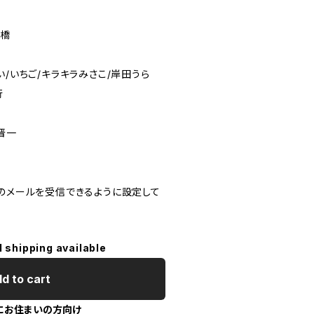
楽
豊橋
い/いちご/キラキラみさこ/岸田うら
行
晋一
のメールを受信できるように設定して
l shipping available
d to cart
にお住まいの方向け