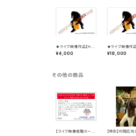
★ライブ映像作品【HAK
★ライブ映像作品
O FES JAPAN 2025
セット、HAKO FE
¥4,000
¥18,000
LIVE！】＠渋谷duo MU
PAN 2025 LIV
SIC EXCHANGE ( 無
渋谷duo MUSIC
期限 映像視聴作品 )
HANGE ( 無期
※2026年1月中旬～末
視聴作品 ) ※2
に発送予定です
1月中旬～末に
その他の商品
定です
【ライブ映像視聴カー
【特別】村岡広司
ド】10/13 HAKO FES
に(食事に)行く権