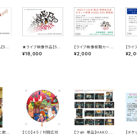
【5枚
★ライブ映像作品【5枚
【ライブ映像視聴カー
【ライ
S JA
セット、HAKO FES JA
ド】7/13 HAKO FES 神
ド】10/
¥18,000
¥2,000
¥2,
E！】＠
PAN 2024 LIVE！】＠
楽坂 2025
伊勢原 
 EXC
渋谷duo MUSIC EXC
限 映像
HANGE ( 無期限 映像
026年
視聴作品 ) ※2025年
発送予
1月中旬～末に発送予
定です
と飲み
【ＣＤ】４５ / 村岡広司
【フォト 単品】HAKO FE
【チケッ
利 /
S in CLOVER FESTIV
小倉MI