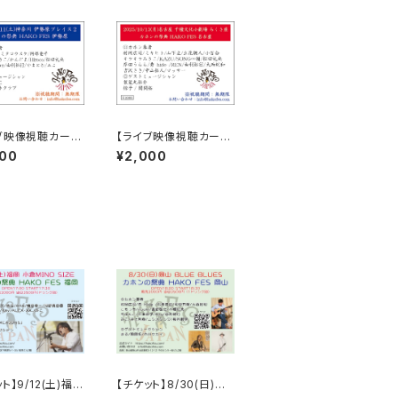
ブ映像視聴カー
【ライブ映像視聴カー
11 HAKO FES
ド】10/13 HAKO FES
000
¥2,000
2025
名古屋 2025
ト】9/12(土)福岡
【チケット】8/30(日)岡
ND SIZE / HA
山 BLUE BLUES / HA