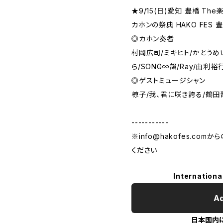
★9/15(日)愛知 豊橋 The
カホンの祭典 HAKO FES 
◎カホン奏者
村岡広司/ミキヒト/かとうめ
ら/SONG∞韻/Ray/由利裕
◎ゲストミュージシャン
椋子/我、君に咲き誇る/鶴田
-----------
※
info@hakofes.com
から
ください
Internationa
Ad
日本国内