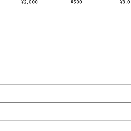
¥2,000
¥500
¥3,
AL 2025 ※備考欄に
KO F
購入希望の写真番号を
記載してください