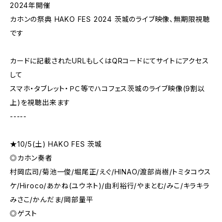
2024年開催
カホンの祭典 HAKO FES 2024 茨城のライブ映像、無期限視聴
です
カードに記載されたURLもしくはQRコードにてサイトにアクセス
して
スマホ・タブレット・ＰＣ等でハコフェス茨城のライブ映像(9割以
上)を視聴出来ます
-----
★10/5(土) HAKO FES 茨城
◎カホン奏者
村岡広司/菊池一俊/堀尾正/えぐ/HINAO/渡部尚樹/トミタコウス
ケ/Hiroco/あかね(ユウネト)/由利裕行/やまとむ/みこ/キラキラ
みさこ/かんだま/岡部量平
◎ゲスト