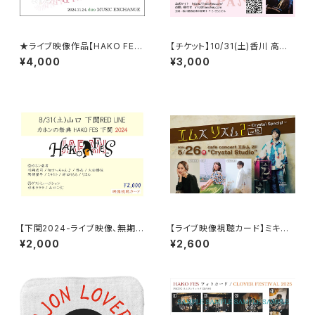
★ライブ映像作品【HAKO FES
【チケット】10/31(土)香川 高松R
JAPAN 2024 LIVE！】＠渋谷d
UFFHOUSE / HAKO FES 香
¥4,000
¥3,000
uo MUSIC EXCHANGE ( 無
川 2026
期限 映像視聴作品 ) ※2025
年1月中旬～末に発送予定です
【下関2024-ライブ映像、無期限
【ライブ映像視聴カード】ミキヒ
視聴カード】HAKO FES 下関2
ト企画「エムズリズム2 vol.15」/
¥2,000
¥2,600
024
ハコフェス特典あり